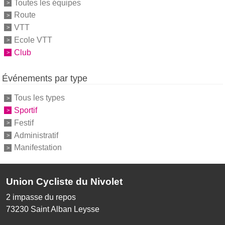
Toutes les équipes
Route
VTT
Ecole VTT
Club
Événements par type
Tous les types
Sportif
Festif
Administratif
Manifestation
Union Cycliste du Nivolet
2 impasse du repos
73230
Saint Alban Leysse