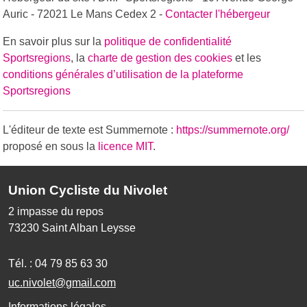
Auric - 72021 Le Mans Cedex 2 -
Contacter l'hébergeur
En savoir plus sur la
politique de confidentialité
Sportsregions
, la
charte de gestion des cookies
et les
conditions générales d’utilisation de la plateforme
Sportsregions
L'éditeur de texte est Summernote :
https://summernote.org/
proposé en sous la
licence MIT
.
Union Cycliste du Nivolet
2 impasse du repos
73230
Saint Alban Leysse
Tél. :
04 79 85 63 30
uc.nivolet@gmail.com
Informations légales