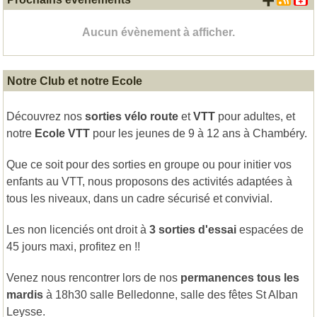
+ d'
Aucun évènement à afficher.
Notre Club et notre Ecole
Découvrez nos
sorties vélo route
et
VTT
pour adultes, et
notre
Ecole VTT
pour les jeunes de 9 à 12 ans à Chambéry.
Que ce soit pour des sorties en groupe ou pour initier vos
enfants au VTT, nous proposons des activités adaptées à
tous les niveaux, dans un cadre sécurisé et convivial.
Les non licenciés ont droit à
3 sorties d'essai
espacées de
45 jours maxi, profitez en !!
Venez nous rencontrer lors de nos
permanences tous les
mardis
à 18h30 salle Belledonne, salle des fêtes St Alban
Leysse.