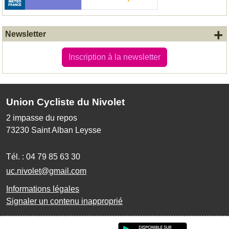
+
Newsletter
Inscription à la newsletter
Union Cycliste du Nivolet
2 impasse du repos
73230
Saint Alban Leysse
Tél. :
04 79 85 63 30
uc.nivolet@gmail.com
Informations légales
Signaler un contenu inapproprié