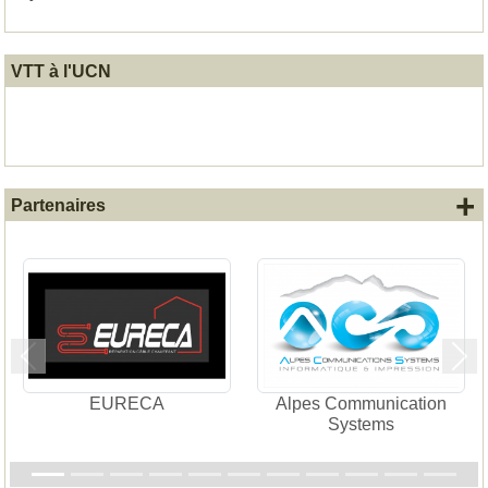
VTT à l'UCN
+
Partenaires
Précedent
Sui
EURECA
Alpes Communication
VIL
Systems