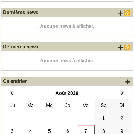
+ d
Dernières news
Aucune news à afficher.
+ d
Dernières news
Aucune news à afficher.
+
Calendrier
Août 2026
Lu
Ma
Me
Je
Ve
Sa
Di
1
2
3
4
5
6
7
8
9